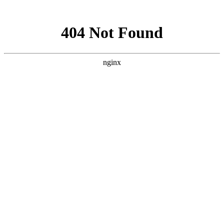
网站地图
400-0505-100
网站首页
关于我们
公司简介
发展历程
荣誉资质
联系我们
业务与服务
分布式能源
智慧园区多能互补方案
产品与技术
微电网智能控制系统
产品中心
项目案例
新闻资讯
公司新闻
行业新闻
光伏知识
项目案例